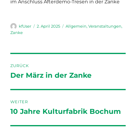
im Anschluss Afterdemo-Tresen in der Zanke
Autor
Veröffentlicht
Kategorien
kfUser
2. April 2025
Allgemein
,
Veranstaltungen
,
am
Zanke
Beitragsnavigation
ZURÜCK
Der März in der Zanke
Vorheriger
Beitrag:
WEITER
10 Jahre Kulturfabrik Bochum
Nächster
Beitrag: