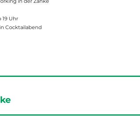
orking in der Zanke
b 19 Uhr
 Ein Cocktailabend
nke