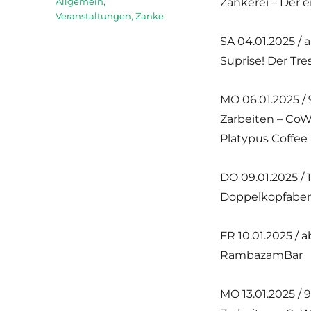
Kategorien
Allgemein
,
Zankerei – Der e
Veranstaltungen
,
Zanke
SA 04.01.2025 / 
Suprise! Der Tre
MO 06.01.2025 / 9
Zarbeiten – CoW
Platypus Coffee
DO 09.01.2025 / 
Doppelkopfabe
FR 10.01.2025 / a
RambazamBar
MO 13.01.2025 / 9