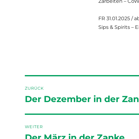
Zarbeiten – CoW
FR 31.01.2025 / a
Sips & Spirits –
Beitragsnavigation
ZURÜCK
Der Dezember in der Za
Vorheriger
Beitrag:
WEITER
Der März in der Zanke
Nächster