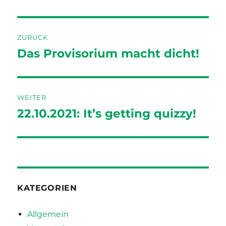
Beitragsnavigation
ZURÜCK
Das Provisorium macht dicht!
Vorheriger
Beitrag:
WEITER
22.10.2021: It’s getting quizzy!
Nächster
Beitrag:
KATEGORIEN
Allgemein