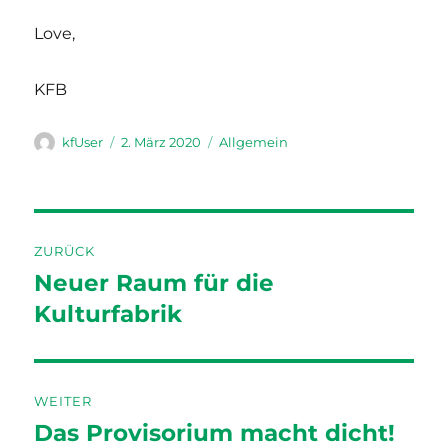
Love,
KFB
Autor
Veröffentlicht
Kategorien
kfUser
2. März 2020
Allgemein
am
Beitragsnavigation
ZURÜCK
Neuer Raum für die
Vorheriger
Beitrag:
Kulturfabrik
WEITER
Das Provisorium macht dicht!
Nächster