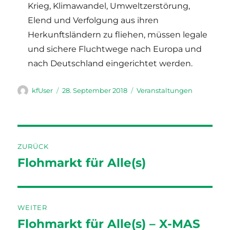
Krieg, Klimawandel, Umweltzerstörung,
Elend und Verfolgung aus ihren
Herkunftsländern zu fliehen, müssen legale
und sichere Fluchtwege nach Europa und
nach Deutschland eingerichtet werden.
Autor
Veröffentlicht
Kategorien
kfUser
28. September 2018
Veranstaltungen
am
Beitragsnavigation
ZURÜCK
Flohmarkt für Alle(s)
Vorheriger
Beitrag:
WEITER
Flohmarkt für Alle(s) – X-MAS
Nächster